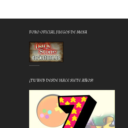
FORO OFICIAL JUEGOS DE MESA
………..
¡TU WEB DESDE HACE SIETE AÑOS!