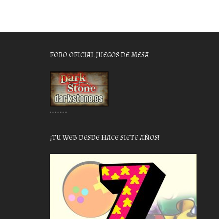
FORO OFICIAL JUEGOS DE MESA
………..
¡TU WEB DESDE HACE SIETE AÑOS!