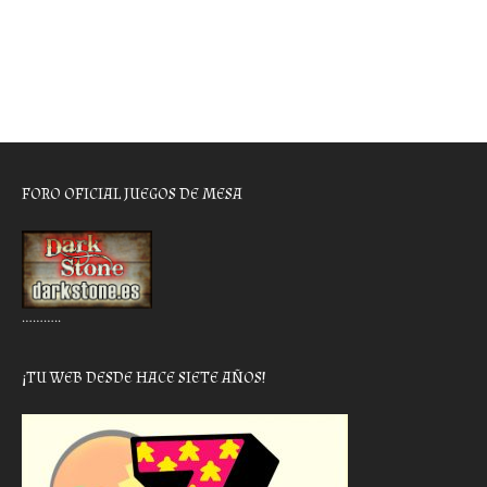
FORO OFICIAL JUEGOS DE MESA
………..
¡TU WEB DESDE HACE SIETE AÑOS!