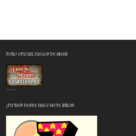
FORO OFICIAL JUEGOS DE MESA
………..
¡TU WEB DESDE HACE SIETE AÑOS!