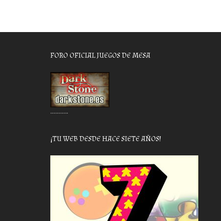
FORO OFICIAL JUEGOS DE MESA
………..
¡TU WEB DESDE HACE SIETE AÑOS!