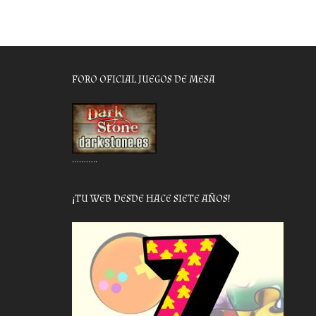
FORO OFICIAL JUEGOS DE MESA
………..
¡TU WEB DESDE HACE SIETE AÑOS!