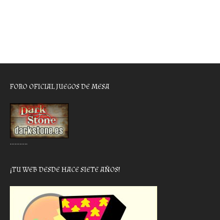
FORO OFICIAL JUEGOS DE MESA
………..
¡TU WEB DESDE HACE SIETE AÑOS!