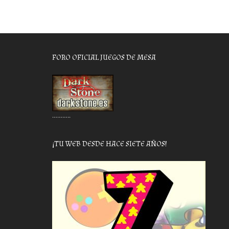
FORO OFICIAL JUEGOS DE MESA
………..
¡TU WEB DESDE HACE SIETE AÑOS!