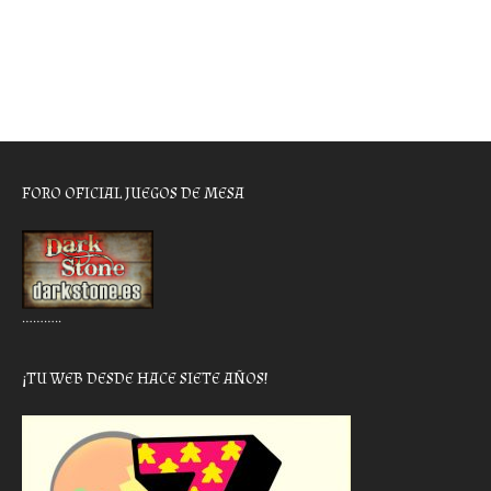
FORO OFICIAL JUEGOS DE MESA
………..
¡TU WEB DESDE HACE SIETE AÑOS!