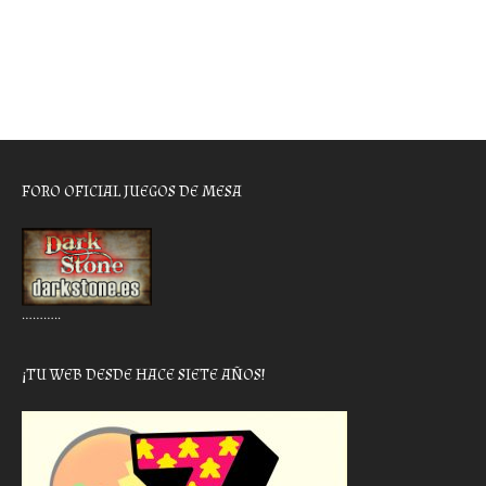
FORO OFICIAL JUEGOS DE MESA
………..
¡TU WEB DESDE HACE SIETE AÑOS!