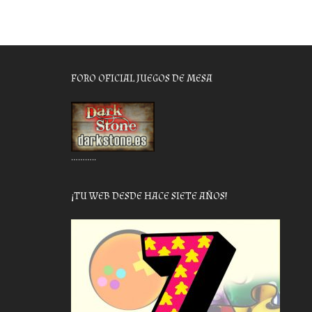
FORO OFICIAL JUEGOS DE MESA
………..
¡TU WEB DESDE HACE SIETE AÑOS!