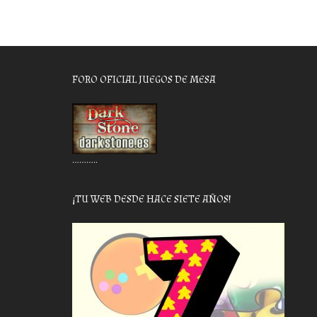
FORO OFICIAL JUEGOS DE MESA
………..
¡TU WEB DESDE HACE SIETE AÑOS!