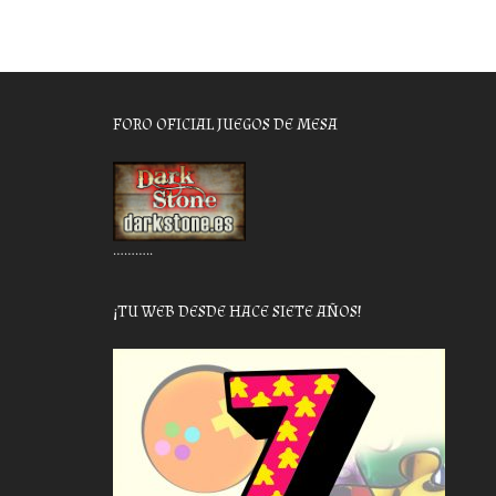
FORO OFICIAL JUEGOS DE MESA
………..
¡TU WEB DESDE HACE SIETE AÑOS!