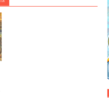
NTA
a