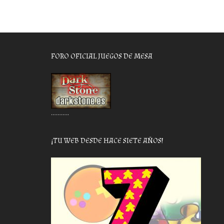
FORO OFICIAL JUEGOS DE MESA
………..
¡TU WEB DESDE HACE SIETE AÑOS!