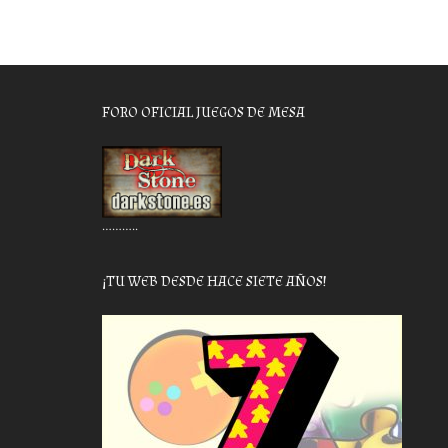
FORO OFICIAL JUEGOS DE MESA
………..
¡TU WEB DESDE HACE SIETE AÑOS!