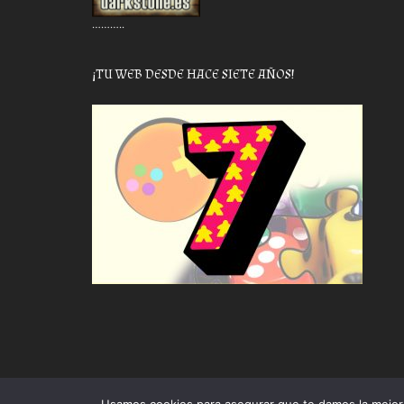
………..
¡TU WEB DESDE HACE SIETE AÑOS!