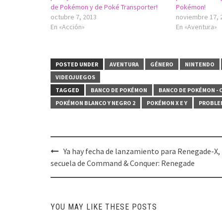
de Pokémon y de Poké Transporter!
Pokémon!
octubre 7, 2013
noviembre 17, 
En «Acción»
En «Aventura»
POSTED UNDER
AVENTURA
GÉNERO
NINTENDO
VIDEOJUEGOS
TAGGED
BANCO DE POKÉMON
BANCO DE POKÉMON - 
POKÉMON BLANCO Y NEGRO 2
POKÉMON X E Y
PROBLE
Post
Ya hay fecha de lanzamiento para Renegade-X,
navigation
secuela de Command & Conquer: Renegade
YOU MAY LIKE THESE POSTS