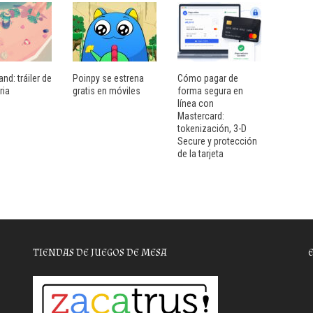
and: tráiler de
Poinpy se estrena
Cómo pagar de
ria
gratis en móviles
forma segura en
línea con
Mastercard:
tokenización, 3-D
Secure y protección
de la tarjeta
TIENDAS DE JUEGOS DE MESA