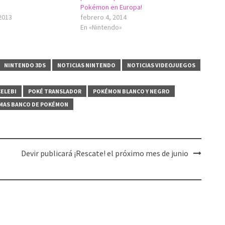
Pokémon en Europa!
2013
febrero 4, 2014
En «Nintendo»
NINTENDO 3DS
NOTICIAS NINTENDO
NOTICIAS VIDEOJUEGOS
CELEBI
POKÉ TRANSLADOR
POKÉMON BLANCO Y NEGRO
MAS BANCO DE POKÉMON
Devir publicará ¡Rescate! el próximo mes de junio