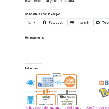
mantendrá tal y como estaba.
Compártelo con tus amigos:
X
Facebook
Imprimir
Tel
Me gusta esto:
Relacionado
¡Ya hay fecha de lanzamiento del Banco
¡Confirmado el 