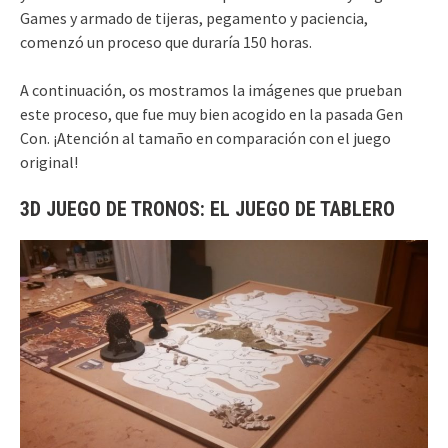
Games y armado de tijeras, pegamento y paciencia,
comenzó un proceso que duraría 150 horas.
A continuación, os mostramos la imágenes que prueban
este proceso, que fue muy bien acogido en la pasada Gen
Con. ¡Atención al tamaño en comparación con el juego
original!
3D JUEGO DE TRONOS: EL JUEGO DE TABLERO