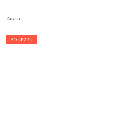
Buscar:
FACEBOOK