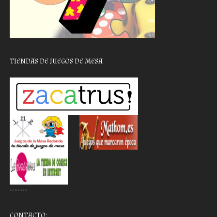
TIENDAS DE JUEGOS DE MESA
………..
CONTACTO: