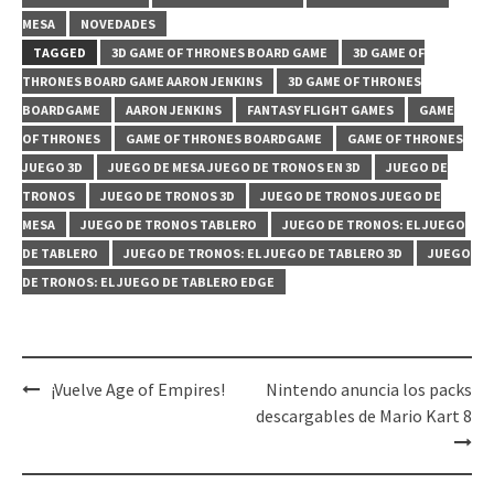
MESA
NOVEDADES
TAGGED
3D GAME OF THRONES BOARD GAME
3D GAME OF
THRONES BOARD GAME AARON JENKINS
3D GAME OF THRONES
BOARDGAME
AARON JENKINS
FANTASY FLIGHT GAMES
GAME
OF THRONES
GAME OF THRONES BOARDGAME
GAME OF THRONES
JUEGO 3D
JUEGO DE MESA JUEGO DE TRONOS EN 3D
JUEGO DE
TRONOS
JUEGO DE TRONOS 3D
JUEGO DE TRONOS JUEGO DE
MESA
JUEGO DE TRONOS TABLERO
JUEGO DE TRONOS: EL JUEGO
DE TABLERO
JUEGO DE TRONOS: EL JUEGO DE TABLERO 3D
JUEGO
DE TRONOS: EL JUEGO DE TABLERO EDGE
Post
¡Vuelve Age of Empires!
Nintendo anuncia los packs
navigation
descargables de Mario Kart 8