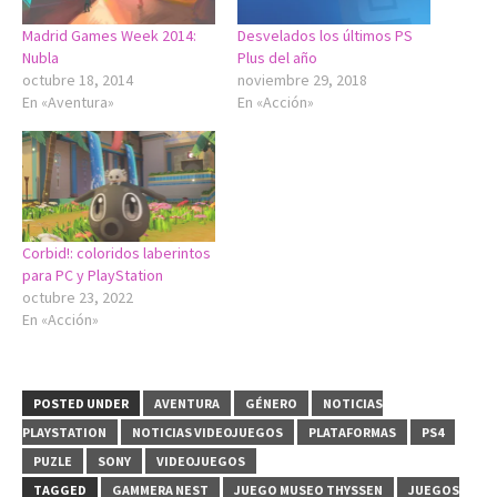
Madrid Games Week 2014:
Desvelados los últimos PS
Nubla
Plus del año
octubre 18, 2014
noviembre 29, 2018
En «Aventura»
En «Acción»
Corbid!: coloridos laberintos
para PC y PlayStation
octubre 23, 2022
En «Acción»
POSTED UNDER
AVENTURA
GÉNERO
NOTICIAS
PLAYSTATION
NOTICIAS VIDEOJUEGOS
PLATAFORMAS
PS4
PUZLE
SONY
VIDEOJUEGOS
TAGGED
GAMMERA NEST
JUEGO MUSEO THYSSEN
JUEGOS