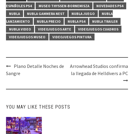
ESPAÑOLES PS4
MUSEO THYSSEN-BORNEMISZA
NOVEDADES PS4
NUBLA
NUBLA GAMMERA NEST
NUBLA JUEGO
NUBLA
LANZAMIENTO
NUBLA PRECIO
NUBLA PS4
NUBLA TRAILER
NUBLA VIDEO
VIDEOJUEGOS ARTE
VIDEOJUEGOS CUADROS
VIDEOJUEGOS MUSEO
VIDEOJUEGOS PINTURA
Post
Plano Detalle Noches de
Arrowhead Studios confirma
navigation
Sangre
la llegada de Helldivers a PC
YOU MAY LIKE THESE POSTS