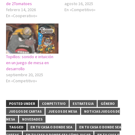
de 2Tomatoes
agosto 16, 2025
febrero 14, 2026
En «Competitivo»
En «Cooperativo»
Topillos: sonido e intuición
en un juego de mesa en
desarrollo
septiembre 20, 2025
En «Competitivo»
POSTED UNDER
COMPETITIVO
ESTRATEGIA
GÉNERO
JUEGOS DE CARTAS
JUEGOS DE MESA
NOTICIAS JUEGOS DE
MESA
NOVEDADES
TAGGED
EN TU CASA O DONDE SEA
EN TU CASA O DONDE SEA
CARTAS
EN TU CASA O DONDE SEA CÓMO JUGAR
EN TU CASA O