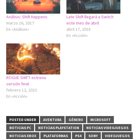
Análisis: Shift Happens
Late Shift llegará a Switch
marzo 16, 2017
este mes de abril
En «Análisis»
abril 17, 2018
En «Acción»
ROGUE SHIFT estrena
versión final
febrero 12, 2023
En «Acción»
POSTED UNDER
AVENTURA
GÉNERO
MICROSOFT
NOTICIAS PC
NOTICIAS PLAYSTATION
NOTICIAS VIDEOJUEGOS
NOTICIAS XBOX
PLATAFORMAS
PS4
SONY
VIDEOJUEGOS