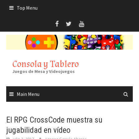
Skip
Top Menu
to
content
Consola y Tablero
Juegos de Mesa y Videojuegos
Main Menu
El RPG CrossCode muestra su
jugabilidad en vídeo