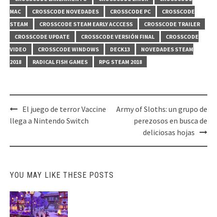
MAC
CROSSCODE NOVEDADES
CROSSCODE PC
CROSSCODE
STEAM
CROSSCODE STEAM EARLY ACCCESS
CROSSCODE TRAILER
CROSSCODE UPDATE
CROSSCODE VERSIÓN FINAL
CROSSCODE
VIDEO
CROSSCODE WINDOWS
DECK13
NOVEDADES STEAM
2018
RADICAL FISH GAMES
RPG STEAM 2018
Post
El juego de terror Vaccine
Army of Sloths: un grupo de
navigation
llega a Nintendo Switch
perezosos en busca de
deliciosas hojas
YOU MAY LIKE THESE POSTS