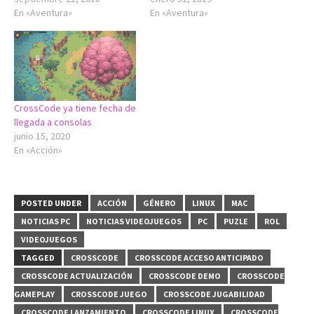
En «Aventura»
En «Aventura»
CrossCode ya tiene fecha de
llegada a consolas
junio 15, 2020
En «Acción»
POSTED UNDER
ACCIÓN
GÉNERO
LINUX
MAC
NOTICIAS PC
NOTICIAS VIDEOJUEGOS
PC
PUZLE
ROL
VIDEOJUEGOS
TAGGED
CROSSCODE
CROSSCODE ACCESO ANTICIPADO
CROSSCODE ACTUALIZACIÓN
CROSSCODE DEMO
CROSSCODE
GAMEPLAY
CROSSCODE JUEGO
CROSSCODE JUGABILIDAD
CROSSCODE LANZAMIENTO
CROSSCODE LINUX
CROSSCODE