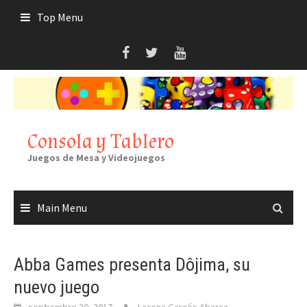
Skip
Top Menu
to
content
Consola y Tablero
Juegos de Mesa y Videojuegos
Main Menu
Abba Games presenta Dôjima, su
nuevo juego