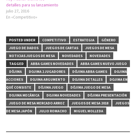
detalles para su lanzamiento
julio 27, 2016
En «Competitivo»
POSTED UNDER
COMPETITIVO
ESTRATEGIA
GÉNERO
JUEGO DE DADOS
JUEGOS DE CARTAS
JUEGOS DE MESA
NOTICIAS JUEGOS DE MESA
NOVEDADES
NOVEDADES
TAGGED
ABBA GAMES NOVEDADES
ABBA GAMES NUEVO JUEGO
DÔJIMA
DOJIMA 2 JUGADORES
DÔJIMA ABBA GAMES
DOJIMA
ACCIONES
DOJIMA ARGUMENTO
DOJIMA DETALLES
DOJIMA EN
QUÉ CONSISTE
DÔJIMA JUEGO
DÔJIMA JUEGO DE MESA
DOJIMA MECÁNICA
DOJIMA NOVEDADES
DÔJIMA PRESENTACIÓN
JUEGO DE MESA MERCADO ARROZ
JUEGOS DE MESA 2018
JUEGOS
DE MESA JAPÓN
JULIO ROMACHO
MIGUEL MOLLEDA