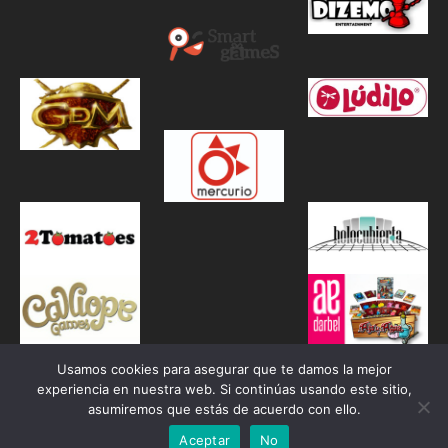
Usamos cookies para asegurar que te damos la mejor
experiencia en nuestra web. Si continúas usando este sitio,
asumiremos que estás de acuerdo con ello.
Aceptar
No
Proudly powered by WordPress
|
Theme: Awaken by
ThemezHut
.