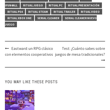
IFUN4ALL
RITUAL JUEGO
RITUAL PC
RITUAL PRESENTACIÓN
RITUAL PS4
RITUAL STEAM
RITUAL TRAILER
RITUAL VIDEO
RITUAL XBOX ONE
SERIAL CLEANER
SERIAL CLEANER NUEVO
JUEGO
Post
Eastward: un RPG clásico
Test: ¿Cuánto sabes sobre
navigation
con elementos cooperativos
juegos de mesa tradicionales?
YOU MAY LIKE THESE POSTS