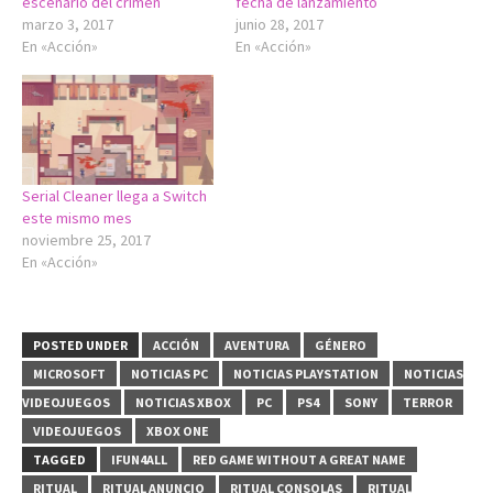
escenario del crimen
fecha de lanzamiento
marzo 3, 2017
junio 28, 2017
En «Acción»
En «Acción»
Serial Cleaner llega a Switch
este mismo mes
noviembre 25, 2017
En «Acción»
POSTED UNDER
ACCIÓN
AVENTURA
GÉNERO
MICROSOFT
NOTICIAS PC
NOTICIAS PLAYSTATION
NOTICIAS
VIDEOJUEGOS
NOTICIAS XBOX
PC
PS4
SONY
TERROR
VIDEOJUEGOS
XBOX ONE
TAGGED
IFUN4ALL
RED GAME WITHOUT A GREAT NAME
RITUAL
RITUAL ANUNCIO
RITUAL CONSOLAS
RITUAL