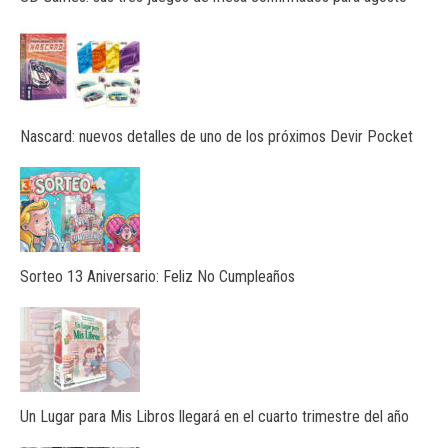
Nascard: nuevos detalles de uno de los próximos Devir Pocket
Sorteo 13 Aniversario: Feliz No Cumpleaños
Un Lugar para Mis Libros llegará en el cuarto trimestre del año