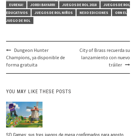
EUREKA!
JORDI BAYARRI
JUEGOS DE ROL 2018
JUEGOS DE ROL
EDUCATIVOS
JUEGOS DE ROL NIÑOS
NEXO EDICIONES
ORN EL
JUEGO DE ROL
Post
Dungeon Hunter
City of Brass recuerda su
navigation
Champions, ya disponible de
lanzamiento con nuevo
forma gratuita
tráiler
YOU MAY LIKE THESE POSTS
SD Games: sus tres juegos de mesa confirmados para agosto