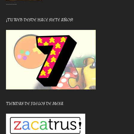
………..
¡TU WEB DESDE HACE SIETE AÑOS!
TIENDAS DE JUEGOS DE MESA