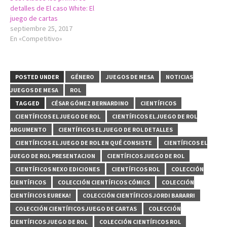
detalles de El caso White: El
juego de cartas
septiembre 25, 2017
En «Competitivo»
POSTED UNDER
GÉNERO
JUEGOS DE MESA
NOTICIAS
JUEGOS DE MESA
ROL
TAGGED
CÉSAR GÓMEZ BERNARDINO
CIENTÍFICOS
CIENTÍFICOS EL JUEGO DE ROL
CIENTÍFICOS EL JUEGO DE ROL
ARGUMENTO
CIENTÍFICOS EL JUEGO DE ROL DETALLES
CIENTÍFICOS EL JUEGO DE ROL EN QUÉ CONSISTE
CIENTÍFICOS EL
JUEGO DE ROL PRESENTACION
CIENTÍFICOS JUEGO DE ROL
CIENTÍFICOS NEXO EDICIONES
CIENTÍFICOS ROL
COLECCIÓN
CIENTÍFICOS
COLECCIÓN CIENTÍFICOS CÓMICS
COLECCIÓN
CIENTÍFICOS EUREKA!
COLECCIÓN CIENTÍFICOS JORDI BARARRI
COLECCIÓN CIENTÍFICOS JUEGO DE CARTAS
COLECCIÓN
CIENTÍFICOS JUEGO DE ROL
COLECCIÓN CIENTÍFICOS ROL