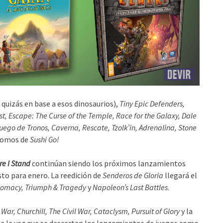
s quizás en base a esos dinosaurios),
Tiny Epic Defenders,
t, Escape: The Curse of the Temple, Race for the Galaxy, Dale
uego de Tronos, Caverna, Rescate, Tzolk’in, Adrenalina, Stone
promos de
Sushi Go!
re I Stand
continúan siendo los próximos lanzamientos
sto para enero. La reedición de
Senderos de Gloria
llegará el
lomacy, Triumph & Tragedy
y
Napoleon’s Last Battles
.
r, Churchill, The Civil War, Cataclysm, Pursuit of Glory
y la