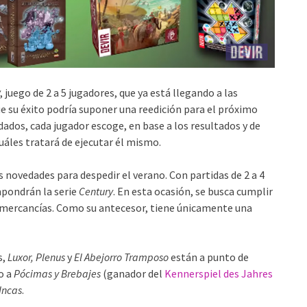
, juego de 2 a 5 jugadores, que ya está llegando a las
e su éxito podría suponer una reedición para el próximo
ados, cada jugador escoge, en base a los resultados y de
uáles tratará de ejecutar él mismo.
 novedades para despedir el verano. Con partidas de 2 a 4
mpondrán la serie
Century
. En esta ocasión, se busca cumplir
o mercancías. Como su antecesor, tiene únicamente una
s,
Luxor, Plenus
y
El Abejorro Tramposo
están a punto de
o a
Pócimas y Brebajes
(ganador del
Kennerspiel des Jahres
Incas
.