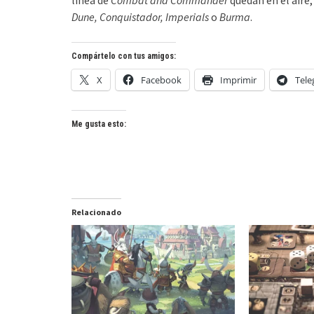
línea de
Combat and Commander
quedan en el aire
Dune, Conquistador, Imperials
o
Burma
.
Compártelo con tus amigos:
X
Facebook
Imprimir
Tel
Me gusta esto:
Relacionado