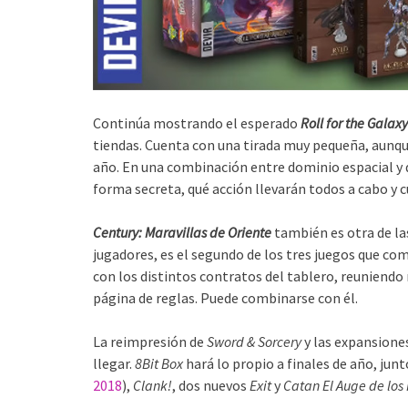
Continúa mostrando el esperado
Roll for the Galaxy
tiendas. Cuenta con una tirada muy pequeña, aunqu
año. En una combinación entre dominio espacial y d
forma secreta, qué acción llevarán todos a cabo y c
Century: Maravillas de Oriente
también es otra de las
jugadores, es el segundo de los tres juegos que co
con los distintos contratos del tablero, reuniend
página de reglas. Puede combinarse con él.
La reimpresión de
Sword & Sorcery
y las expansione
llegar.
8Bit Box
hará lo propio a finales de año, junt
2018
),
Clank!
, dos nuevos
Exit
y
Catan El Auge de los 