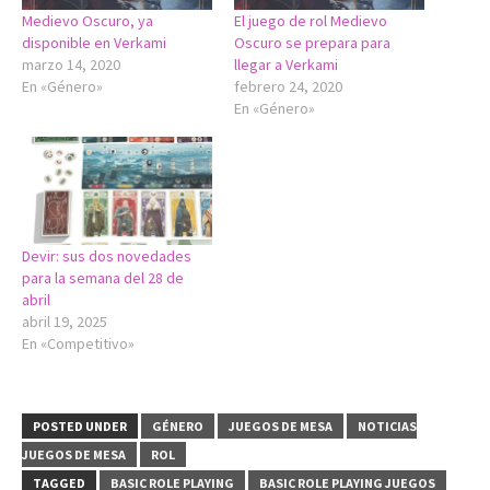
Medievo Oscuro, ya
El juego de rol Medievo
disponible en Verkami
Oscuro se prepara para
marzo 14, 2020
llegar a Verkami
En «Género»
febrero 24, 2020
En «Género»
Devir: sus dos novedades
para la semana del 28 de
abril
abril 19, 2025
En «Competitivo»
POSTED UNDER
GÉNERO
JUEGOS DE MESA
NOTICIAS
JUEGOS DE MESA
ROL
TAGGED
BASIC ROLE PLAYING
BASIC ROLE PLAYING JUEGOS