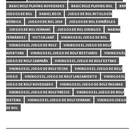
BASIC ROLE PLAYING NOVEDADES
BASIC ROLE PLAYING ROL
BRP
JUEGOS DE ROL
DANIEL BECH
JUEGO DE ROL MITOLOGÍA
NÓRDICA
JUEGOS DE ROL 2019
JUEGOS DE ROL ESPAÑOLES
JUEGOS DE ROL VERKAMI
JUEGOS DE ROL VIKINGOS
MARINA
FERNÁNDEZ
VICTOR JANÉ
VIKINGOS EL JUEGO DE ROL
VIKINGOS EL JUEGO DE ROLF
VIKINGOS EL JUEGO DE ROLF
AVENTURA
VIKINGOS EL JUEGO DE ROLF BESTIARIO
VIKINGOS EL
JUEGO DE ROLF CAMPAÑA
VIKINGOS EL JUEGO DE ROLF EXTRAS
VIKINGOS EL JUEGO DE ROLF FECHA
VIKINGOS EL JUEGO DE ROLF
JUEGO
VIKINGOS EL JUEGO DE ROLF LANZAMIENTO
VIKINGOS EL
JUEGO DE ROLF NOVEDADES
VIKINGOS EL JUEGO DE ROLF PAGINAS
VIKINGOS EL JUEGO DE ROLF PRECIO
VIKINGOS EL JUEGO DE ROLF
SISTEMA
VIKINGOS EL JUEGO DE ROLF VERKAMI
VIKINGOS JUEGO
DE ROL