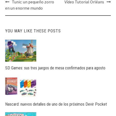
Post
Tunic: un pequeño zorro
Vídeo Tutorial Orléans
navigation
en un enorme mundo
YOU MAY LIKE THESE POSTS
SD Games: sus tres juegos de mesa confirmados para agosto
Nascard: nuevos detalles de uno de los próximos Devir Pocket