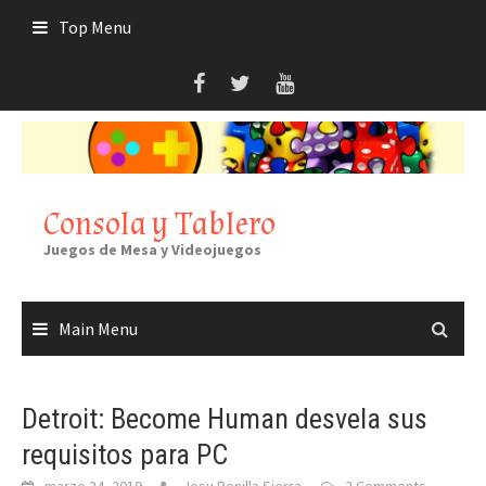
Skip
Top Menu
to
content
Consola y Tablero
Juegos de Mesa y Videojuegos
Main Menu
Detroit: Become Human desvela sus
requisitos para PC