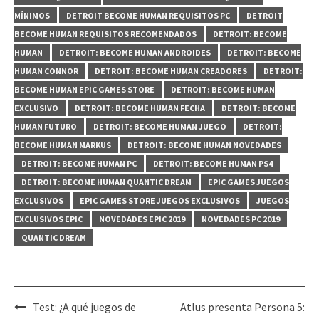
MÍNIMOS
DETROIT BECOME HUMAN REQUISITOS PC
DETROIT
BECOME HUMAN REQUISITOS RECOMENDADOS
DETROIT: BECOME
HUMAN
DETROIT: BECOME HUMAN ANDROIDES
DETROIT: BECOME
HUMAN CONNOR
DETROIT: BECOME HUMAN CREADORES
DETROIT:
BECOME HUMAN EPIC GAMES STORE
DETROIT: BECOME HUMAN
EXCLUSIVO
DETROIT: BECOME HUMAN FECHA
DETROIT: BECOME
HUMAN FUTURO
DETROIT: BECOME HUMAN JUEGO
DETROIT:
BECOME HUMAN MARKUS
DETROIT: BECOME HUMAN NOVEDADES
DETROIT: BECOME HUMAN PC
DETROIT: BECOME HUMAN PS4
DETROIT: BECOME HUMAN QUANTIC DREAM
EPIC GAMES JUEGOS
EXCLUSIVOS
EPIC GAMES STORE JUEGOS EXCLUSIVOS
JUEGOS
EXCLUSIVOS EPIC
NOVEDADES EPIC 2019
NOVEDADES PC 2019
QUANTIC DREAM
Post
Test: ¿A qué juegos de
Atlus presenta Persona 5: