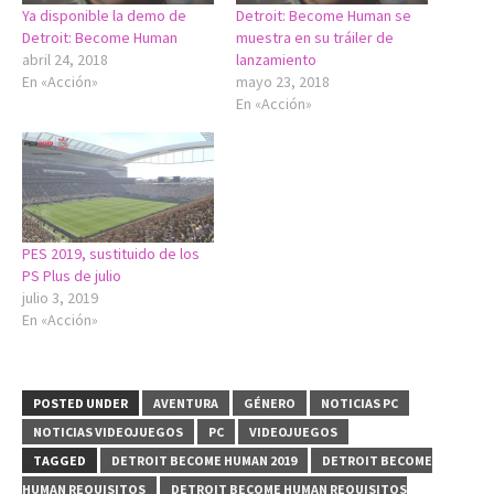
Ya disponible la demo de
Detroit: Become Human se
Detroit: Become Human
muestra en su tráiler de
abril 24, 2018
lanzamiento
En «Acción»
mayo 23, 2018
En «Acción»
PES 2019, sustituido de los
PS Plus de julio
julio 3, 2019
En «Acción»
POSTED UNDER
AVENTURA
GÉNERO
NOTICIAS PC
NOTICIAS VIDEOJUEGOS
PC
VIDEOJUEGOS
TAGGED
DETROIT BECOME HUMAN 2019
DETROIT BECOME
HUMAN REQUISITOS
DETROIT BECOME HUMAN REQUISITOS