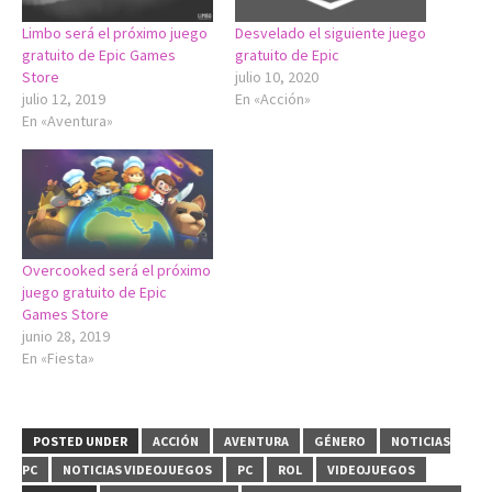
Limbo será el próximo juego
Desvelado el siguiente juego
gratuito de Epic Games
gratuito de Epic
Store
julio 10, 2020
julio 12, 2019
En «Acción»
En «Aventura»
Overcooked será el próximo
juego gratuito de Epic
Games Store
junio 28, 2019
En «Fiesta»
POSTED UNDER
ACCIÓN
AVENTURA
GÉNERO
NOTICIAS
PC
NOTICIAS VIDEOJUEGOS
PC
ROL
VIDEOJUEGOS