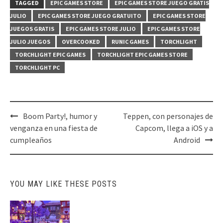
TAGGED
EPIC GAMES STORE
EPIC GAMES STORE JUEGO GRATIS
JULIO
EPIC GAMES STORE JUEGO GRATUITO
EPIC GAMES STORE
JUEGOS GRATIS
EPIC GAMES STORE JULIO
EPIC GAMES STORE
JULIO JUEGOS
OVERCOOKED
RUNIC GAMES
TORCHLIGHT
TORCHLIGHT EPIC GAMES
TORCHLIGHT EPIC GAMES STORE
TORCHLIGHT PC
Post
Boom Party!, humor y
Teppen, con personajes de
navigation
venganza en una fiesta de
Capcom, llega a iOS y a
cumpleaños
Android
YOU MAY LIKE THESE POSTS