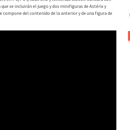
 que se incluirán el juego y dos minifiguras de Astérix y
 se compone del contenido de la anterior y de una figura de
B