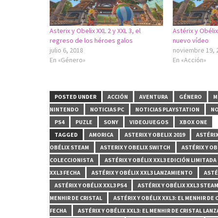
Asterix y Obelix XXL 2 y XXL 3, el
Astérix y Obéli
regreso de los héroes galos
nuevo vídeo
julio 6, 2018
noviembre 19, 
En «Género»
En «Acción»
POSTED UNDER
ACCIÓN
AVENTURA
GÉNERO
M
NINTENDO
NOTICIAS PC
NOTICIAS PLAYSTATION
NO
PS4
PUZLE
SONY
VIDEOJUEGOS
XBOX ONE
TAGGED
AMORICA
ASTERIX Y OBELIX 2019
ASTÉRIX
OBÉLIX STEAM
ASTERIX Y OBELIX SWITCH
ASTÉRIX Y OB
COLECCIONISTA
ASTÉRIX Y OBÉLIX XXL3 EDICIÓN LIMITADA
XXL3 FECHA
ASTÉRIX Y OBÉLIX XXL3 LANZAMIENTO
ASTÉ
ASTÉRIX Y OBÉLIX XXL3 PS4
ASTÉRIX Y OBÉLIX XXL3 STEA
MENHIR DE CRISTAL
ASTÉRIX Y OBÉLIX XXL3: EL MENHIR DE
FECHA
ASTÉRIX Y OBÉLIX XXL3: EL MENHIR DE CRISTAL LAN