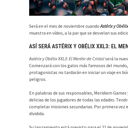
Será en el mes de noviembre cuando
Astérix y Obéli
muestra en vídeo, a la par que se desvelan sus edici
ASÍ SERÁ ASTÉRIX Y OBÉLIX XXL3: EL ME
Astérix y Obélix XXL3: El Menhir de Cristal
será la nuev
Comenzará con los galos más famosos del mundo, en
protagonistas no tardarán en iniciar un viaje en bú
peligros.
En palabras de sus responsables, Meridiem Games y 
delicias de los jugadores de todas las edades. Tendr
completar misiones secundarias. Por primera vez e
dividida.
Su lanzamiento está previsto para el 21 de noviem