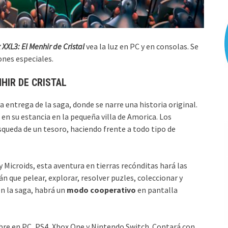
x XXL3: El Menhir de Cristal
vea la luz en PC y en consolas. Se
ones especiales.
NHIR DE CRISTAL
a entrega de la saga, donde se narre una historia original.
 su estancia en la pequeña villa de Amorica. Los
squeda de un tesoro, haciendo frente a todo tipo de
Microids, esta aventura en tierras recónditas hará las
án que pelear, explorar, resolver puzles, coleccionar y
n la saga, habrá un
modo cooperativo
en pantalla
bre en PC, PS4, Xbox One y Nintendo Switch. Contará con