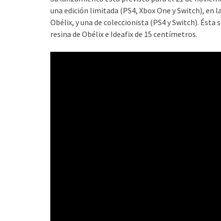
una edición limitada (PS4, Xbox One y Switch), en la
Obélix, y una de coleccionista (PS4 y Switch). Ésta
resina de Obélix e Ideafix de 15 centímetros.