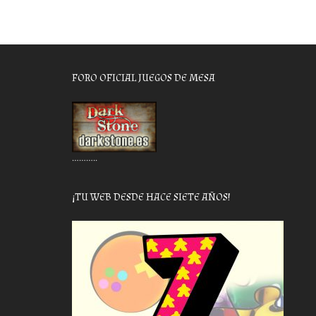
FORO OFICIAL JUEGOS DE MESA
………..
¡TU WEB DESDE HACE SIETE AÑOS!