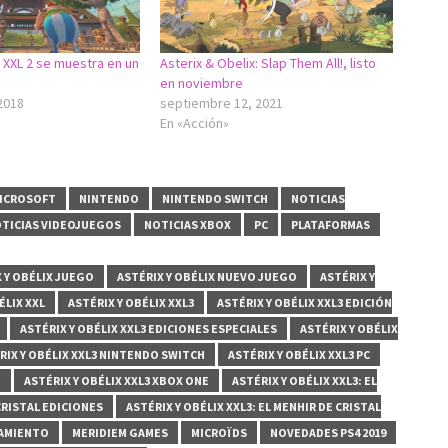
x XXL 2 se muestra en un
Asterix & Obelix: Slap Them All!, listo
en noviembre
2018
septiembre 12, 2021
En «Acción»
ICROSOFT
NINTENDO
NINTENDO SWITCH
NOTICIAS
TICIAS VIDEOJUEGOS
NOTICIAS XBOX
PC
PLATAFORMAS
 Y OBÉLIX JUEGO
ASTÉRIX Y OBÉLIX NUEVO JUEGO
ASTÉRIX Y
ÉLIX XXL
ASTÉRIX Y OBÉLIX XXL3
ASTÉRIX Y OBÉLIX XXL3 EDICIÓN
ASTÉRIX Y OBÉLIX XXL3 EDICIONES ESPECIALES
ASTÉRIX Y OBÉLIX
RIX Y OBÉLIX XXL3 NINTENDO SWITCH
ASTÉRIX Y OBÉLIX XXL3 PC
M
ASTÉRIX Y OBÉLIX XXL3 XBOX ONE
ASTÉRIX Y OBÉLIX XXL3: EL
 CRISTAL EDICIONES
ASTÉRIX Y OBÉLIX XXL3: EL MENHIR DE CRISTAL
ZAMIENTO
MERIDIEM GAMES
MICROÏDS
NOVEDADES PS4 2019