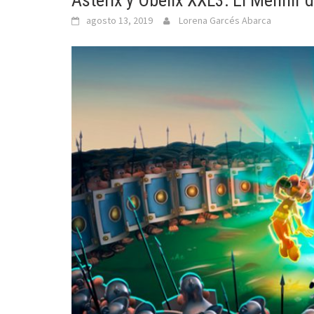
Astérix y Obélix XXL3: El Menhir 
agosto 13, 2019
Lorena Garcés Abarca