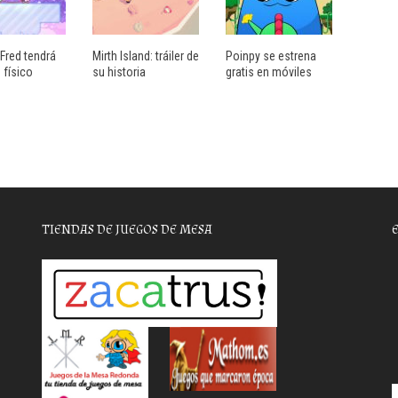
Fred tendrá
Mirth Island: tráiler de
Poinpy se estrena
 físico
su historia
gratis en móviles
TIENDAS DE JUEGOS DE MESA