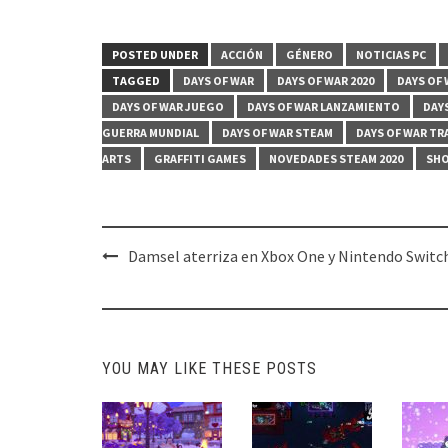
POSTED UNDER
ACCIÓN
GÉNERO
NOTICIAS PC
TAGGED
DAYS OF WAR
DAYS OF WAR 2020
DAYS OF
DAYS OF WAR JUEGO
DAYS OF WAR LANZAMIENTO
DAY
GUERRA MUNDIAL
DAYS OF WAR STEAM
DAYS OF WAR TR
ARTS
GRAFFITI GAMES
NOVEDADES STEAM 2020
SH
Post
Damsel aterriza en Xbox One y Nintendo Switc
navigation
YOU MAY LIKE THESE POSTS