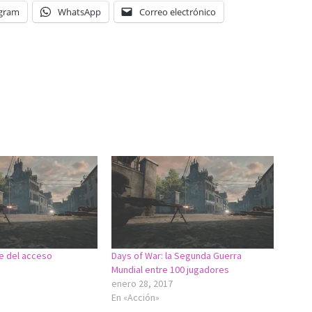
egram
WhatsApp
Correo electrónico
le del acceso
Days of War: la Segunda Guerra
Mundial entre 100 jugadores
enero 28, 2017
En «Acción»