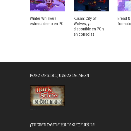
Winter Whiskers
Kusan: City of
Bread & 
estrena demo en PC
Wolves, ya
formato
disponible en PC y
en consolas
FORO OFICIAL JUEGOS DE MESA
………..
¡TU WEB DESDE HACE SIETE AÑOS!