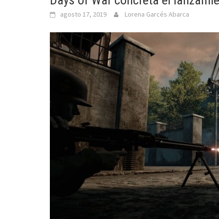
Days of War concreta el lanzamien
agosto 17, 2019
Lorena Garcés Abarca