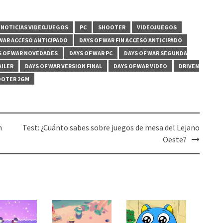
NOTICIAS VIDEOJUEGOS
PC
SHOOTER
VIDEOJUEGOS
 WAR ACCESO ANTICIPADO
DAYS OF WAR FIN ACCESO ANTICIPADO
S OF WAR NOVEDADES
DAYS OF WAR PC
DAYS OF WAR SEGUNDA
AILER
DAYS OF WAR VERSION FINAL
DAYS OF WAR VIDEO
DRIVEN
OOTER 2GM
h
Test: ¿Cuánto sabes sobre juegos de mesa del Lejano
Oeste?