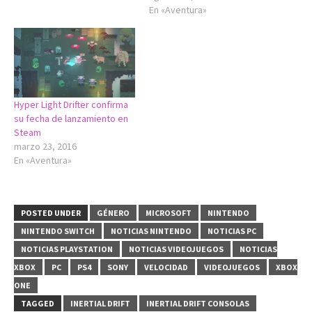
En «Aventura»
Hyper Light Drifter confirma
su fecha de lanzamiento en
Steam
marzo 23, 2016
En «Aventura»
POSTED UNDER
GÉNERO
MICROSOFT
NINTENDO
NINTENDO SWITCH
NOTICIAS NINTENDO
NOTICIAS PC
NOTICIAS PLAYSTATION
NOTICIAS VIDEOJUEGOS
NOTICIAS
XBOX
PC
PS4
SONY
VELOCIDAD
VIDEOJUEGOS
XBOX
ONE
TAGGED
INERTIAL DRIFT
INERTIAL DRIFT CONSOLAS