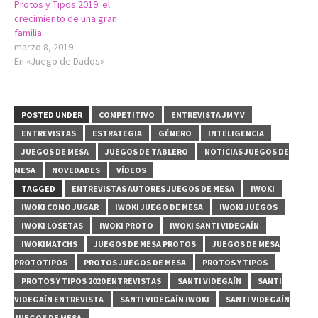
Protos y Tipos 2019: el
crecimiento de una gran
familia
marzo 8, 2019
En «Juego de Dados»
POSTED UNDER
COMPETITIVO
ENTREVISTA JM Y V
ENTREVISTAS
ESTRATEGIA
GÉNERO
INTELIGENCIA
JUEGOS DE MESA
JUEGOS DE TABLERO
NOTICIAS JUEGOS DE
MESA
NOVEDADES
VÍDEOS
TAGGED
ENTREVISTAS AUTORES JUEGOS DE MESA
IWOKI
IWOKI COMO JUGAR
IWOKI JUEGO DE MESA
IWOKI JUEGOS
IWOKI LOSETAS
IWOKI PROTO
IWOKI SANTI VIDEGAÍN
IWOKIMATCHS
JUEGOS DE MESA PROTOS
JUEGOS DE MESA
PROTOTIPOS
PROTOS JUEGOS DE MESA
PROTOS Y TIPOS
PROTOS Y TIPOS 2020 ENTREVISTAS
SANTI VIDEGAÍN
SANTI
VIDEGAÍN ENTREVISTA
SANTI VIDEGAÍN IWOKI
SANTI VIDEGAÍN
JUEGOS DE MESA