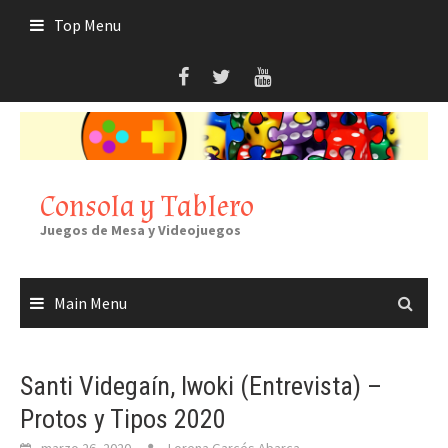
Skip
Top Menu
to
content
Consola y Tablero
Juegos de Mesa y Videojuegos
Main Menu
Santi Videgaín, Iwoki (Entrevista) –
Protos y Tipos 2020