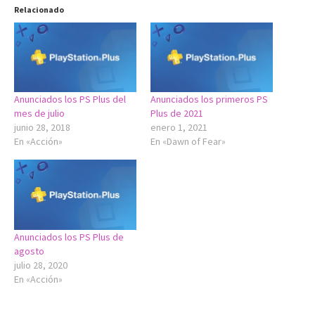
Relacionado
Anunciados los PS Plus del
Anunciados los primeros PS
mes de julio
Plus de 2021
junio 28, 2018
enero 1, 2021
En «Acción»
En «Dawn of Fear»
Anunciados los PS Plus de
agosto
julio 28, 2020
En «Acción»