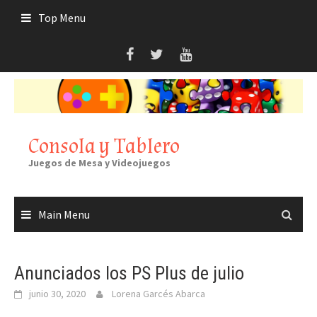
Skip
Top Menu
to
content
Consola y Tablero
Juegos de Mesa y Videojuegos
Main Menu
Anunciados los PS Plus de julio
junio 30, 2020
Lorena Garcés Abarca