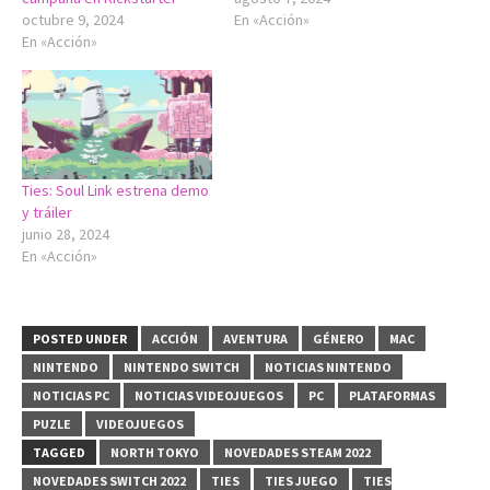
octubre 9, 2024
En «Acción»
En «Acción»
Ties: Soul Link estrena demo
y tráiler
junio 28, 2024
En «Acción»
POSTED UNDER
ACCIÓN
AVENTURA
GÉNERO
MAC
NINTENDO
NINTENDO SWITCH
NOTICIAS NINTENDO
NOTICIAS PC
NOTICIAS VIDEOJUEGOS
PC
PLATAFORMAS
PUZLE
VIDEOJUEGOS
TAGGED
NORTH TOKYO
NOVEDADES STEAM 2022
NOVEDADES SWITCH 2022
TIES
TIES JUEGO
TIES