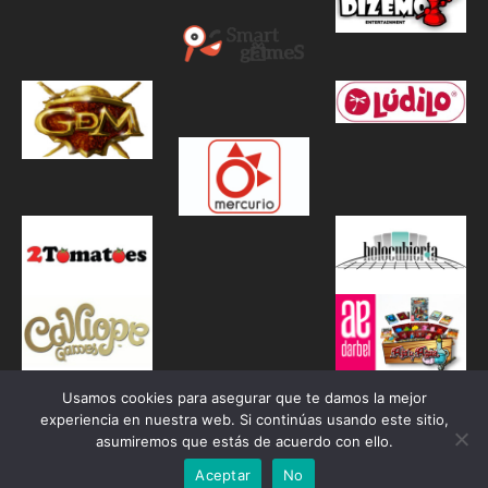
Usamos cookies para asegurar que te damos la mejor
experiencia en nuestra web. Si continúas usando este sitio,
asumiremos que estás de acuerdo con ello.
Aceptar
No
Proudly powered by WordPress
|
Theme: Awaken by
ThemezHut
.