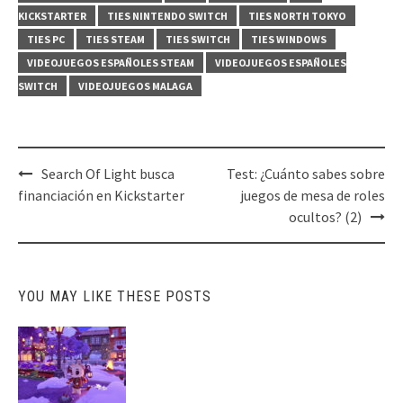
KICKSTARTER
TIES NINTENDO SWITCH
TIES NORTH TOKYO
TIES PC
TIES STEAM
TIES SWITCH
TIES WINDOWS
VIDEOJUEGOS ESPAÑOLES STEAM
VIDEOJUEGOS ESPAÑOLES
SWITCH
VIDEOJUEGOS MALAGA
Post
Search Of Light busca
Test: ¿Cuánto sabes sobre
navigation
financiación en Kickstarter
juegos de mesa de roles
ocultos? (2)
YOU MAY LIKE THESE POSTS