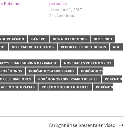
 de Pokémon
personas
diciembre 1, 2017
En «Aventura»
S DE POKÉMON
GÉNERO
NEW NINTENDO 3DS
NINTENDO
NDO
NOTICIAS VIDEOJUEGOS
REPORTAJE VIDEOJUEGOS
ROL
ACY’S THANKSGIVING DAY PARADE
NOVEDADES POKÉMON 2021
POKÉMON 25
POKÉMON 25 ANIVERSARIO
POKÉMON 25
IO CELEBRACIONES
POKÉMON 25 ANIVERSARIO DESFILE
POKÉMON
ACCION DE GRACIAS
POKÉMON GLOBO GIGANTE
POKÉMON
Farlight 84 se presenta en vídeo