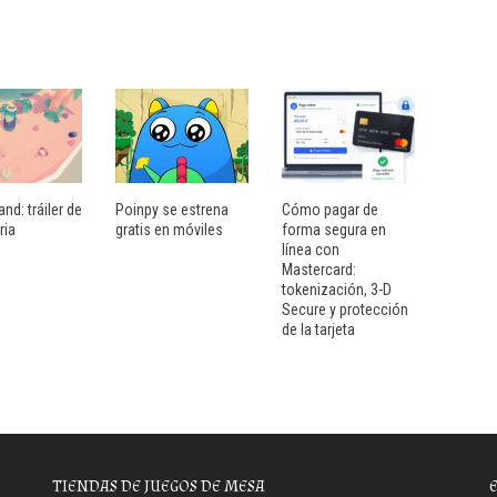
and: tráiler de
Poinpy se estrena
Cómo pagar de
ria
gratis en móviles
forma segura en
línea con
Mastercard:
tokenización, 3-D
Secure y protección
de la tarjeta
TIENDAS DE JUEGOS DE MESA