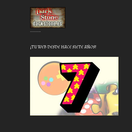
………..
¡TU WEB DESDE HACE SIETE AÑOS!