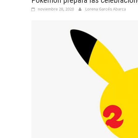
Pokémon prepara las celebracione
noviembre 28, 2020
Lorena Garcés Abarca