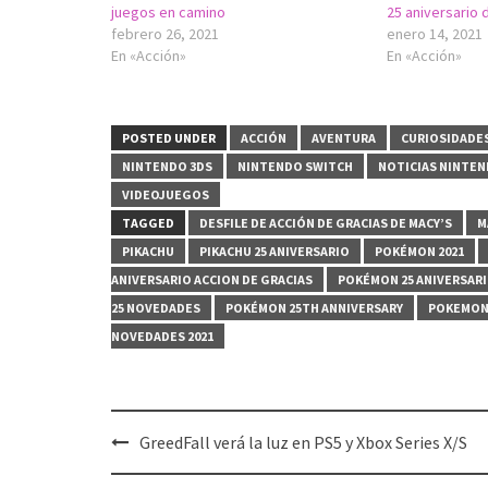
juegos en camino
25 aniversario
febrero 26, 2021
enero 14, 2021
En «Acción»
En «Acción»
POSTED UNDER
ACCIÓN
AVENTURA
CURIOSIDADE
NINTENDO 3DS
NINTENDO SWITCH
NOTICIAS NINTE
VIDEOJUEGOS
TAGGED
DESFILE DE ACCIÓN DE GRACIAS DE MACY’S
M
PIKACHU
PIKACHU 25 ANIVERSARIO
POKÉMON 2021
ANIVERSARIO ACCION DE GRACIAS
POKÉMON 25 ANIVERSAR
25 NOVEDADES
POKÉMON 25TH ANNIVERSARY
POKEMON 
NOVEDADES 2021
Post
GreedFall verá la luz en PS5 y Xbox Series X/S
navigation