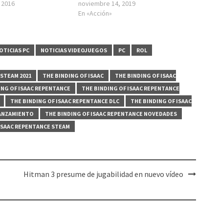
 2016
noviembre 14, 2019
En «Acción»
OTICIAS PC
NOTICIAS VIDEOJUEGOS
PC
ROL
STEAM 2021
THE BINDING OF ISAAC
THE BINDING OF ISAAC
ING OF ISAAC REPENTANCE
THE BINDING OF ISAAC REPENTANCE
THE BINDING OF ISAAC REPENTANCE DLC
THE BINDING OF ISAAC
LANZAMIENTO
THE BINDING OF ISAAC REPENTANCE NOVEDADES
 ISAAC REPENTANCE STEAM
Hitman 3 presume de jugabilidad en nuevo vídeo