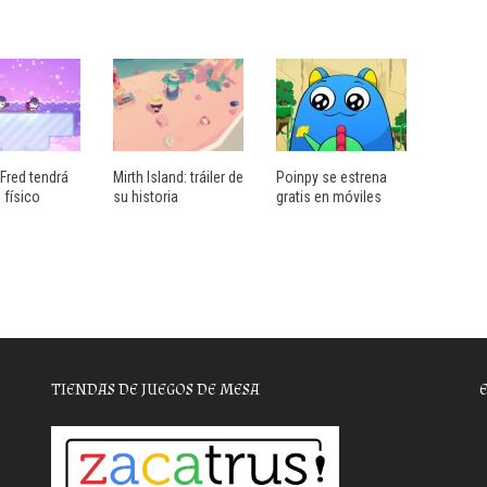
Fred tendrá
Mirth Island: tráiler de
Poinpy se estrena
 físico
su historia
gratis en móviles
TIENDAS DE JUEGOS DE MESA