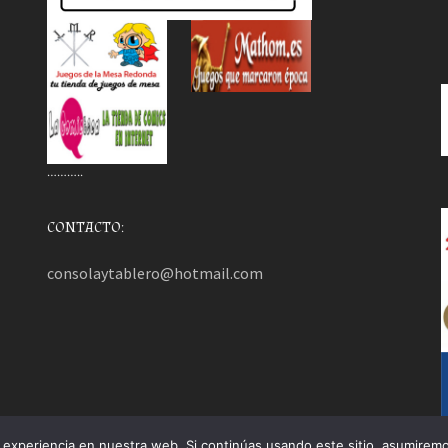
………..
CONTACTO:
consolaytablero@hotmail.com
experiencia en nuestra web. Si continúas usando este sitio, asumiremo