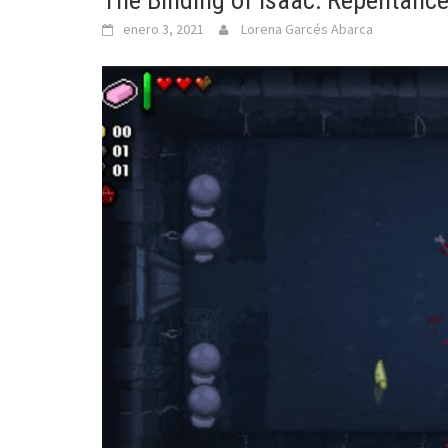
The Binding of Isaac: Repentance
enero 3, 2021
Lorena Garcés Abarca