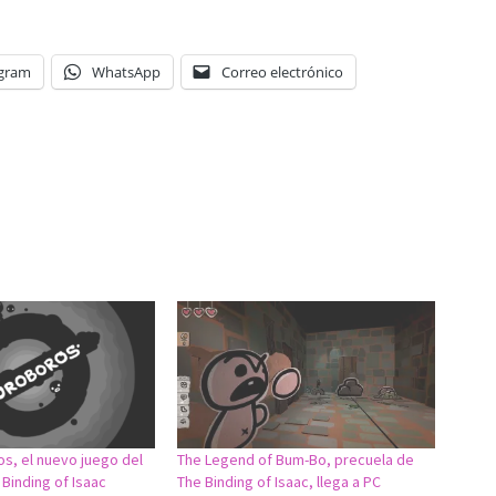
egram
WhatsApp
Correo electrónico
s, el nuevo juego del
The Legend of Bum-Bo, precuela de
Binding of Isaac
The Binding of Isaac, llega a PC