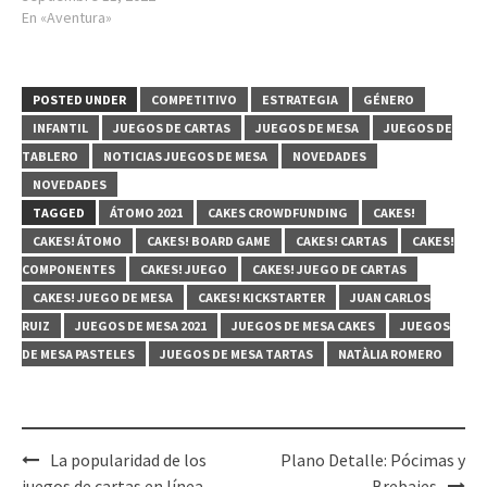
En «Aventura»
POSTED UNDER
COMPETITIVO
ESTRATEGIA
GÉNERO
INFANTIL
JUEGOS DE CARTAS
JUEGOS DE MESA
JUEGOS DE
TABLERO
NOTICIAS JUEGOS DE MESA
NOVEDADES
NOVEDADES
TAGGED
ÁTOMO 2021
CAKES CROWDFUNDING
CAKES!
CAKES! ÁTOMO
CAKES! BOARD GAME
CAKES! CARTAS
CAKES!
COMPONENTES
CAKES! JUEGO
CAKES! JUEGO DE CARTAS
CAKES! JUEGO DE MESA
CAKES! KICKSTARTER
JUAN CARLOS
RUIZ
JUEGOS DE MESA 2021
JUEGOS DE MESA CAKES
JUEGOS
DE MESA PASTELES
JUEGOS DE MESA TARTAS
NATÀLIA ROMERO
Post
La popularidad de los
Plano Detalle: Pócimas y
juegos de cartas en línea
Brebajes