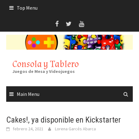
Skip
Top Menu
to
content
Consola y Tablero
Juegos de Mesa y Videojuegos
Main Menu
Cakes!, ya disponible en Kickstarter
febrero 24, 2021
Lorena Garcés Abarca