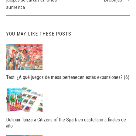
navigation
aumenta
YOU MAY LIKE THESE POSTS
Test: ¿A qué juegos de mesa pertenecen estas expansiones? (6)
Delirium lanzará Citizens of the Spark en castellano a finales de
año