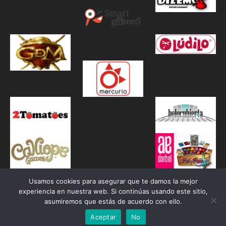
Usamos cookies para asegurar que te damos la mejor
experiencia en nuestra web. Si continúas usando este sitio,
asumiremos que estás de acuerdo con ello.
Aceptar
No
Proudly powered by WordPress
|
Theme: Awaken by
ThemezHut
.