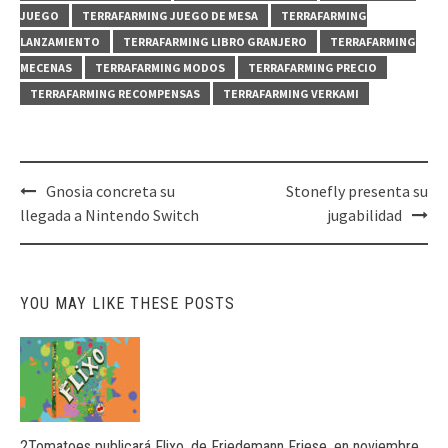
JUEGO
TERRAFARMING JUEGO DE MESA
TERRAFARMING
LANZAMIENTO
TERRAFARMING LIBRO GRANJERO
TERRAFARMING
MECENAS
TERRAFARMING MODOS
TERRAFARMING PRECIO
TERRAFARMING RECOMPENSAS
TERRAFARMING VERKAMI
Post
Gnosia concreta su
Stonefly presenta su
navigation
llegada a Nintendo Switch
jugabilidad
YOU MAY LIKE THESE POSTS
2Tomatoes publicará Flixo, de Friedemann Friese, en noviembre