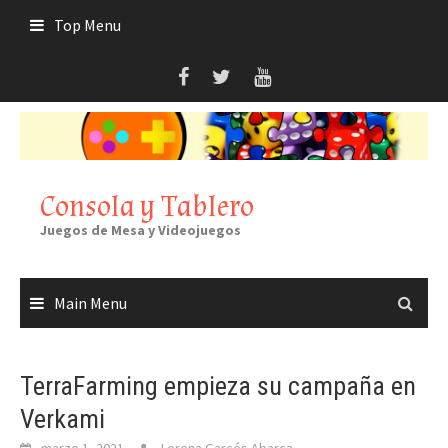
Skip
Top Menu
to
content
Consola y Tablero
Juegos de Mesa y Videojuegos
Main Menu
TerraFarming empieza su campaña en
Verkami