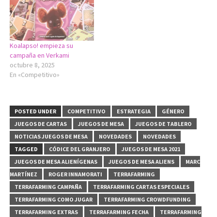
Koalapso! empieza su
campaña en Verkami
octubre 8, 2025
En «Competitivo»
POSTED UNDER
COMPETITIVO
ESTRATEGIA
GÉNERO
JUEGOS DE CARTAS
JUEGOS DE MESA
JUEGOS DE TABLERO
NOTICIAS JUEGOS DE MESA
NOVEDADES
NOVEDADES
TAGGED
CÓDICE DEL GRANJERO
JUEGOS DE MESA 2021
JUEGOS DE MESA ALIENÍGENAS
JUEGOS DE MESA ALIENS
MARC
MARTÍNEZ
ROGER INNAMORATI
TERRAFARMING
TERRAFARMING CAMPAÑA
TERRAFARMING CARTAS ESPECIALES
TERRAFARMING COMO JUGAR
TERRAFARMING CROWDFUNDING
TERRAFARMING EXTRAS
TERRAFARMING FECHA
TERRAFARMING