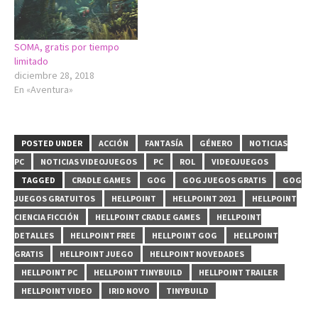
SOMA, gratis por tiempo
limitado
diciembre 28, 2018
En «Aventura»
POSTED UNDER
ACCIÓN
FANTASÍA
GÉNERO
NOTICIAS
PC
NOTICIAS VIDEOJUEGOS
PC
ROL
VIDEOJUEGOS
TAGGED
CRADLE GAMES
GOG
GOG JUEGOS GRATIS
GOG
JUEGOS GRATUITOS
HELLPOINT
HELLPOINT 2021
HELLPOINT
CIENCIA FICCIÓN
HELLPOINT CRADLE GAMES
HELLPOINT
DETALLES
HELLPOINT FREE
HELLPOINT GOG
HELLPOINT
GRATIS
HELLPOINT JUEGO
HELLPOINT NOVEDADES
HELLPOINT PC
HELLPOINT TINYBUILD
HELLPOINT TRAILER
HELLPOINT VIDEO
IRID NOVO
TINYBUILD