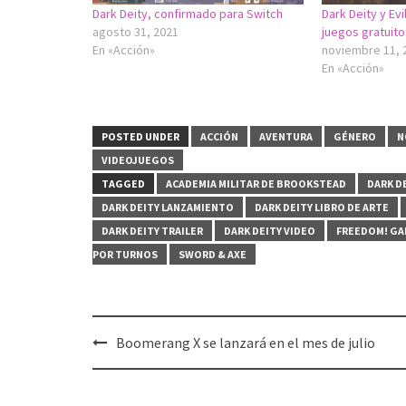
Dark Deity, confirmado para Switch
Dark Deity y Ev
agosto 31, 2021
juegos gratuito
En «Acción»
noviembre 11, 
En «Acción»
POSTED UNDER
ACCIÓN
AVENTURA
GÉNERO
N
VIDEOJUEGOS
TAGGED
ACADEMIA MILITAR DE BROOKSTEAD
DARK D
DARK DEITY LANZAMIENTO
DARK DEITY LIBRO DE ARTE
DARK DEITY TRAILER
DARK DEITY VIDEO
FREEDOM! GA
POR TURNOS
SWORD & AXE
Post
Boomerang X se lanzará en el mes de julio
navigation