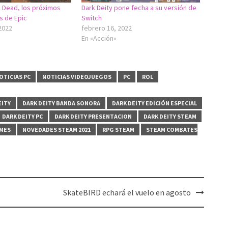
il Dead, los próximos
Dark Deity pone fecha a su versión de
s de Epic
Switch
2022
febrero 16, 2022
En «Acción»
OTICIAS PC
NOTICIAS VIDEOJUEGOS
PC
ROL
EITY
DARK DEITY BANDA SONORA
DARK DEITY EDICIÓN ESPECIAL
DARK DEITY PC
DARK DEITY PRESENTACION
DARK DEITY STEAM
MES
NOVEDADES STEAM 2021
RPG STEAM
STEAM COMBATES
SkateBIRD echará el vuelo en agosto