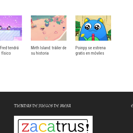
Fred tendrá
Mirth Island: tráiler de
Poinpy se estrena
 físico
su historia
gratis en móviles
TIENDAS DE JUEGOS DE MESA