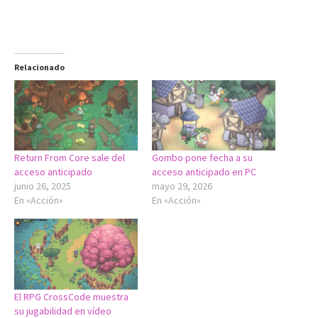
Relacionado
Return From Core sale del
Gombo pone fecha a su
acceso anticipado
acceso anticipado en PC
junio 26, 2025
mayo 29, 2026
En «Acción»
En «Acción»
El RPG CrossCode muestra
su jugabilidad en vídeo