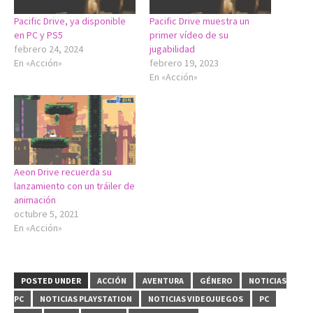
Pacific Drive, ya disponible
Pacific Drive muestra un
en PC y PS5
primer vídeo de su
febrero 24, 2024
jugabilidad
En «Acción»
febrero 19, 2023
En «Acción»
Aeon Drive recuerda su
lanzamiento con un tráiler de
animación
octubre 5, 2021
En «Acción»
POSTED UNDER
ACCIÓN
AVENTURA
GÉNERO
NOTICIAS
PC
NOTICIAS PLAYSTATION
NOTICIAS VIDEOJUEGOS
PC