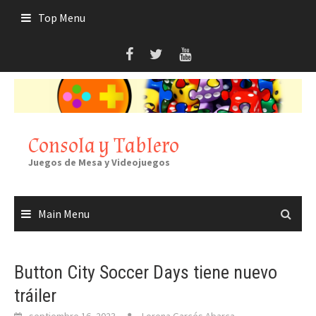
Skip
Top Menu
to
content
Consola y Tablero
Juegos de Mesa y Videojuegos
Main Menu
Button City Soccer Days tiene nuevo
tráiler