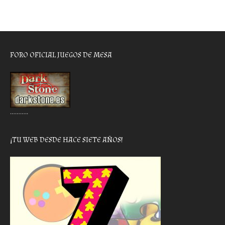
FORO OFICIAL JUEGOS DE MESA
………..
¡TU WEB DESDE HACE SIETE AÑOS!