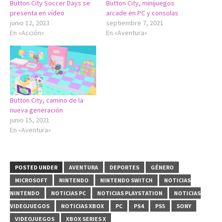
Button City Soccer Days se
Button City, minijuegos
presenta en vídeo
arcade en PC y consolas
junio 12, 2023
septiembre 7, 2021
En «Acción»
En «Aventura»
Button City, camino de la
nueva generación
junio 15, 2021
En «Aventura»
POSTED UNDER
AVENTURA
DEPORTES
GÉNERO
MICROSOFT
NINTENDO
NINTENDO SWITCH
NOTICIAS
NINTENDO
NOTICIAS PC
NOTICIAS PLAYSTATION
NOTICIAS
VIDEOJUEGOS
NOTICIAS XBOX
PC
PS4
PS5
SONY
VIDEOJUEGOS
XBOX SERIES X