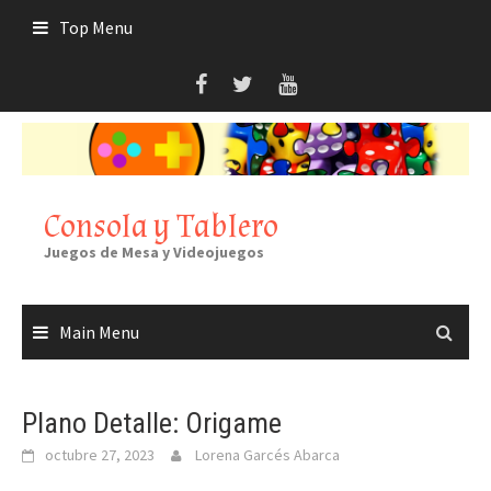
Skip
Top Menu
to
content
Consola y Tablero
Juegos de Mesa y Videojuegos
Main Menu
Plano Detalle: Origame
octubre 27, 2023
Lorena Garcés Abarca