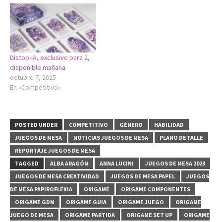
Distop-IA, exclusivo para 2,
disponible mañana
octubre 7, 2025
En «Competitivo»
POSTED UNDER
COMPETITIVO
GÉNERO
HABILIDAD
JUEGOS DE MESA
NOTICIAS JUEGOS DE MESA
PLANO DETALLE
REPORTAJE JUEGOS DE MESA
TAGGED
ALBA ARAGÓN
ANNA LUCINI
JUEGOS DE MESA 2023
JUEGOS DE MESA CREATIVIDAD
JUEGOS DE MESA PAPEL
JUEGOS
DE MESA PAPIROFLEXIA
ORIGAME
ORIGAME COMPONENTES
ORIGAME GDM
ORIGAME GUIA
ORIGAME JUEGO
ORIGAME
JUEGO DE MESA
ORIGAME PARTIDA
ORIGAME SET UP
ORIGAME