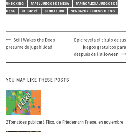
UNBOXING
PAPEL JUEGOS DE MESA
PAPIROFLEXIA JUEGOS DE
MESA
PAU MORÉ
SENBAZURU
SENBAZURU NUEVO JUEGO
Post
Still Wakes the Deep
Epic revela el título de sus
navigation
presume de jugabilidad
juegos gratuitos para
después de Halloween
YOU MAY LIKE THESE POSTS
2Tomatoes publicará Flixo, de Friedemann Friese, en noviembre