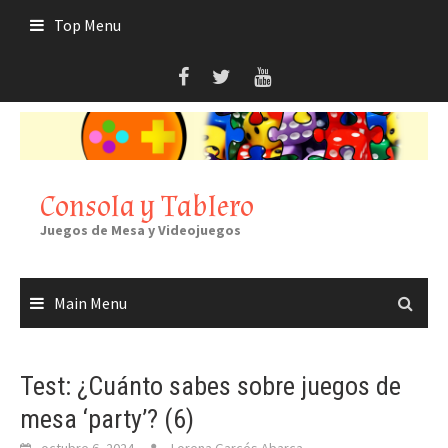
Skip
Top Menu
to
content
Consola y Tablero
Juegos de Mesa y Videojuegos
Main Menu
Test: ¿Cuánto sabes sobre juegos de
mesa ‘party’? (6)