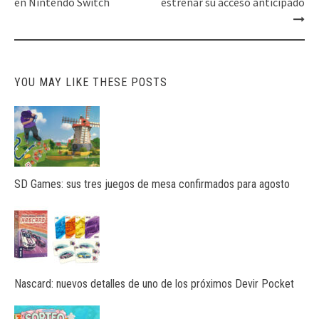
navigation
en Nintendo Switch
estrenar su acceso anticipado
YOU MAY LIKE THESE POSTS
SD Games: sus tres juegos de mesa confirmados para agosto
Nascard: nuevos detalles de uno de los próximos Devir Pocket