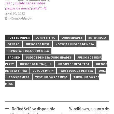
Test: ¿Cuánto sabes sobre
juegos de mesa ‘party’? (4)
abril 10, 2022
En «Competitivo»
POSTED UNDER
COMPETITIVO
CURIOSIDADES
ESTRATEGIA
GÉNERO
JUEGOS DE MESA
NOTICIAS JUEGOS DE MESA
REPORTAJE JUEGOS DE MESA
TAGGED
JUEGOS DE MESA CURIOSIDADES
JUEGOS DE MESA
PARTY
JUEGOS DE MESA QUIZ
JUEGOS DE MESA TEST
JUEGOS
DE MESA TRIVIA
JUEGOS PARTY
PARTY JUEGOS DE MESA
QUIZ
JUEGOS DE MESA
TEST JUEGOS DE MESA
TRIVIA JUEGOS DE
MESA
Post
Refind Self, ya disponible
Windblown, a punto de