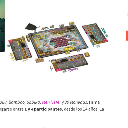
B
toku, Bamboo, Sabika,
Men Nefer
y
30 Monedas
, firma
jugarse entre
1 y 4 participantes
, desde los 14 años. La