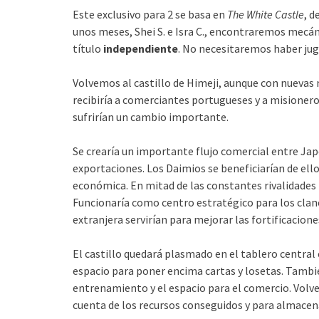
Este exclusivo para 2 se basa en
The White Castle
, d
unos meses, Shei S. e Isra C., encontraremos mecán
título
independiente
. No necesitaremos haber juga
Volvemos al castillo de Himeji, aunque con nuevas
recibiría a comerciantes portugueses y a misioneros
sufrirían un cambio importante.
Se crearía un importante flujo comercial entre Ja
exportaciones. Los Daimios se beneficiarían de ell
económica. En mitad de las constantes rivalidades i
Funcionaría como centro estratégico para los clane
extranjera servirían para mejorar las fortificacione
El castillo quedará plasmado en el tablero central
espacio para poner encima cartas y losetas. Tambié
entrenamiento y el espacio para el comercio. Volve
cuenta de los recursos conseguidos y para almacena