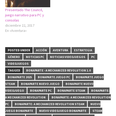
Presentado The Council,
juego narrativo para PC y
consolas
diciembre 22, 2017
En «Aventura»
POSTED UNDER
ACCIÓN
AVENTURA
ESTRATEGIA
GÉNERO
NOTICIAS PC
NOTICIAS VIDEOJUEGOS
PC
VIDEOJUEGOS
TAGGED
BONAPARTE - A MECHANIZED REVOLUTION 1.0
BONAPARTE 2025
BONAPARTE JUEGO PC
BONAPARTE JUEGO
STEAM
BONAPARTE NUEVO JUEGO
BONAPARTE NUEVO
VIDEOJUEGO
BONAPARTE PC
BONAPARTE STEAM
BONAPARTE:
A MECHANIZED REVOLUTION
BONAPARTE: A MECHANIZED REVOLUTION
PC
BONAPARTE: A MECHANIZED REVOLUTION STEAM
NUEVO
JUEGO BONAPARTE
NUEVO VIDEOJUEGO BONAPARTE
STEAM