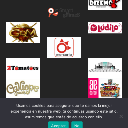
Usamos cookies para asegurar que te damos la mejor
experiencia en nuestra web. Si continúas usando este sitio,
asumiremos que estás de acuerdo con ello.
Aceptar
No
Proudly powered by WordPress
|
Theme: Awaken by
ThemezHut
.