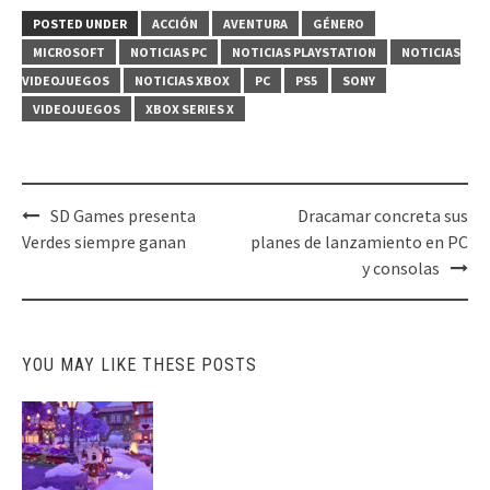
POSTED UNDER
ACCIÓN
AVENTURA
GÉNERO
MICROSOFT
NOTICIAS PC
NOTICIAS PLAYSTATION
NOTICIAS
VIDEOJUEGOS
NOTICIAS XBOX
PC
PS5
SONY
VIDEOJUEGOS
XBOX SERIES X
Post
SD Games presenta
Dracamar concreta sus
navigation
Verdes siempre ganan
planes de lanzamiento en PC
y consolas
YOU MAY LIKE THESE POSTS