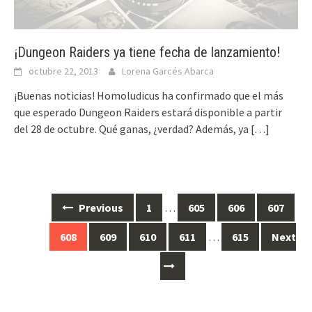
¡Dungeon Raiders ya tiene fecha de lanzamiento!
octubre 22, 2013
Lorena Garcés Abarca
¡Buenas noticias! Homoludicus ha confirmado que el más
que esperado Dungeon Raiders estará disponible a partir
del 28 de octubre. Qué ganas, ¿verdad? Además, ya
[…]
Posts
Previous
1
…
605
606
607
navigation
608
609
610
611
…
615
Next