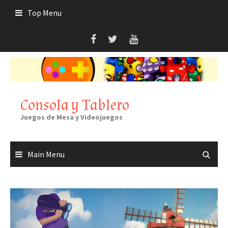
Skip
Top Menu
to
content
Consola y Tablero
Juegos de Mesa y Videojuegos
Main Menu