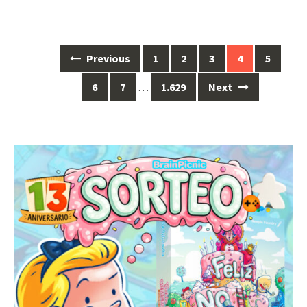
Posts
Previous
1
2
3
4
5
navigation
6
7
…
1.629
Next